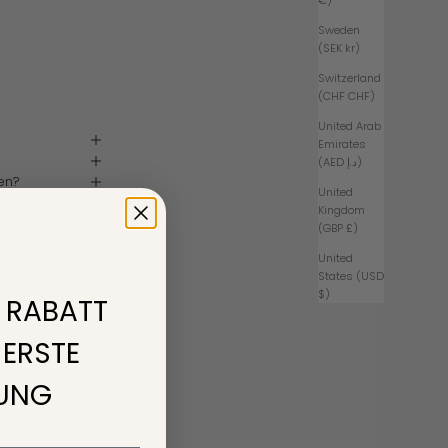
€)
Sweden
(SEK kr)
Switzerland
(CHF CHF)
United Arab
Emirates
(AED د.إ)
en?
United
Kingdom
(GBP £)
United
States (USD
$)
% RABATT
 ERSTE
LUNG