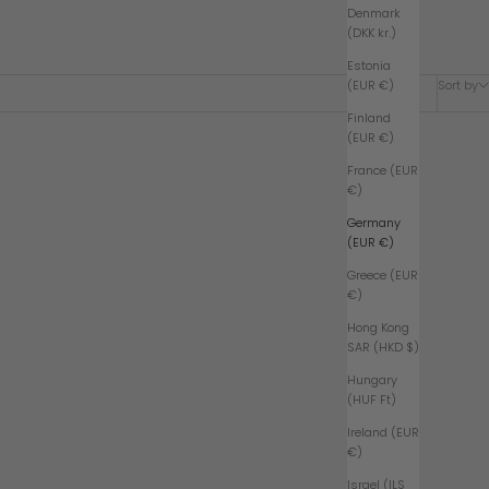
Denmark
(DKK kr.)
Estonia
Sort by
(EUR €)
Finland
(EUR €)
France (EUR
€)
Germany
(EUR €)
Greece (EUR
€)
Hong Kong
SAR (HKD $)
Hungary
(HUF Ft)
Ireland (EUR
€)
Israel (ILS