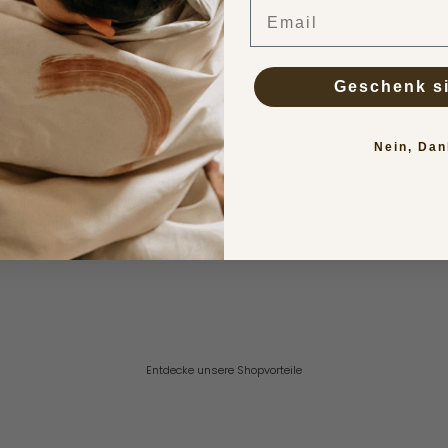
Email
on Postern bieten Sie an?
 sind verfügbar?
Geschenk s
and
ht der Versand?
Nein, Dan
 der Versand?
ezahlen?
ir die Produkte nicht zusagen?
Rücksendung ab?
Entdecke unsere Shopvorteile