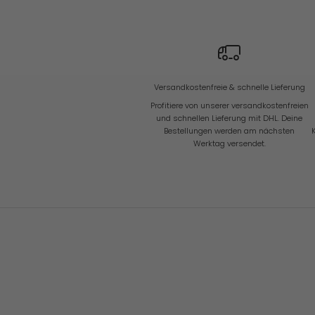
e
u
i
g
k
e
i
Versandkostenfreie & schnelle Lieferung
t
e
Profitiere von unserer versandkostenfreien
n
und schnellen Lieferung mit DHL. Deine
Bestellungen werden am nächsten
Werktag versendet.
ANMELDEN