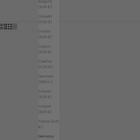
Bulgaria
L
(EUR €)
E
Canada
T
(CAD $)
T
Croatia
(EUR €)
E
R
Cyprus
(EUR €)
E
Czechia
I
(CZK Kč)
N
Denmark
U
(DKK kr.)
N
Estonia
D
(EUR €)
E
Finland
(EUR €)
R
France (EUR
H
€)
A
Germany