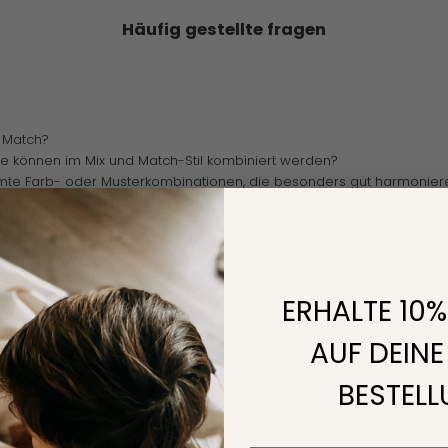
Häufig gestellte fragen
d Match?
e können im Mix und Match-Stil kombiniert werden?
mte Farb- oder Musterkombinationen, die besonders gut harmonier
rteil an dem Mix und Match Konzept?
ERHALTE 10
lien werden für die Bettwäsche verwendet?
die Bettwäsche richtig?
AUF DEINE
sind erhältlich?
BESTEL