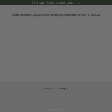
30 Tage Geld zurück garantie
Kopfkissenbezüge
Bettdeckenbezüge
Spannbettlaken
MIX & MATCH
Your cart is empty
ODUCTS
Products