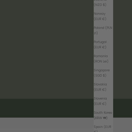
(NZD $)
Norway
(EUR €)
Poland (PLN
zł)
Portugal
(EUR €)
Romania
(RON Lei)
Singapore
(SGD $)
Slovakia
(EUR €)
Slovenia
(EUR €)
South Korea
(KRW ₩)
Spain (EUR