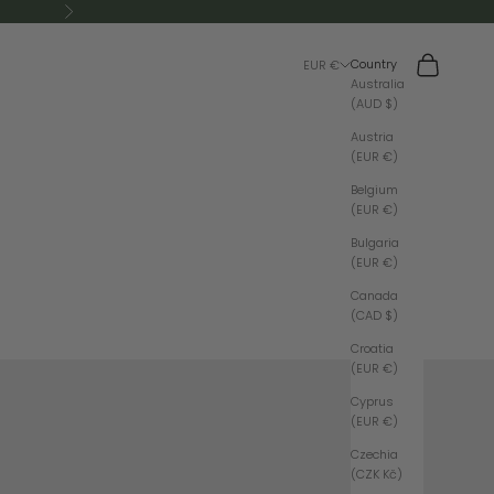
Next
Search
Cart
Country
EUR €
Australia
(AUD $)
Austria
(EUR €)
Belgium
(EUR €)
Bulgaria
(EUR €)
Canada
(CAD $)
Croatia
(EUR €)
Cyprus
(EUR €)
Czechia
(CZK Kč)