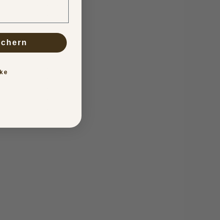
ichern
ke