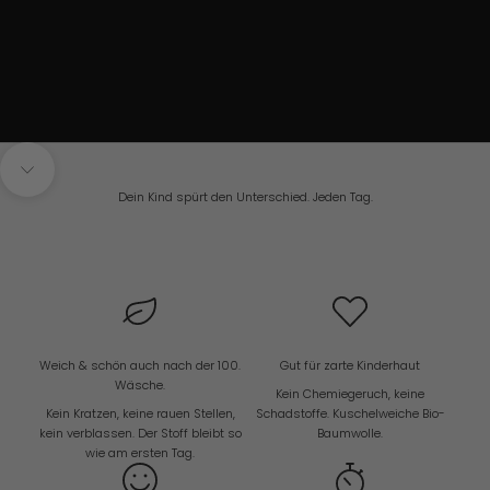
Navigieren Sie zum nächsten Abschnitt
Dein Kind spürt den Unterschied. Jeden Tag.
Weich & schön auch nach der 100.
Gut für zarte Kinderhaut
Wäsche.
Kein Chemiegeruch, keine
Kein Kratzen, keine rauen Stellen,
Schadstoffe. Kuschelweiche Bio-
kein verblassen. Der Stoff bleibt so
Baumwolle.
wie am ersten Tag.