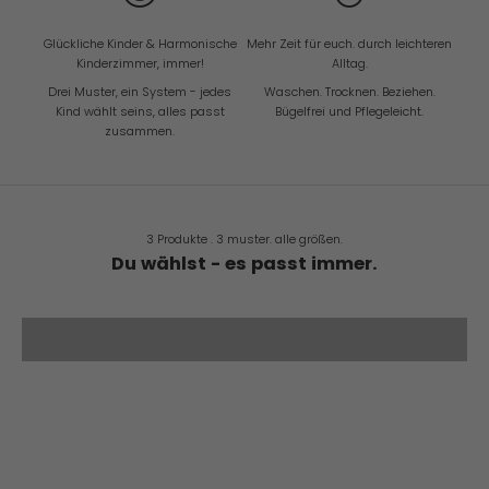
Glückliche Kinder & Harmonische
Mehr Zeit für euch. durch leichteren
Kinderzimmer, immer!
Alltag.
Drei Muster, ein System - jedes
Waschen. Trocknen. Beziehen.
Kind wählt seins, alles passt
Bügelfrei und Pflegeleicht.
zusammen.
3 Produkte . 3 muster. alle größen.
Du wählst - es passt immer.
MIX & MATCH
BETTDECKENBEZÜGE
SPANNBETTLAKEN
KOPFKISSENBEZÜGE