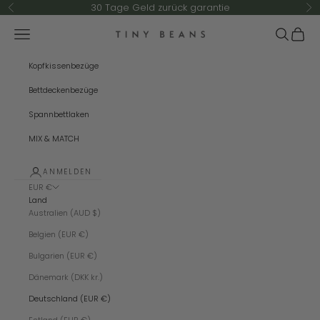
Zum Inhalt springen
30 Tage Geld zurück garantie
Zurück
Vo
Menü
Suchen
Warenk
TINY BEANS
Kopfkissenbezüge
Bettdeckenbezüge
Spannbettlaken
MIX & MATCH
ANMELDEN
EUR €
Land
Australien (AUD $)
Belgien (EUR €)
Bulgarien (EUR €)
Dänemark (DKK kr.)
Deutschland (EUR €)