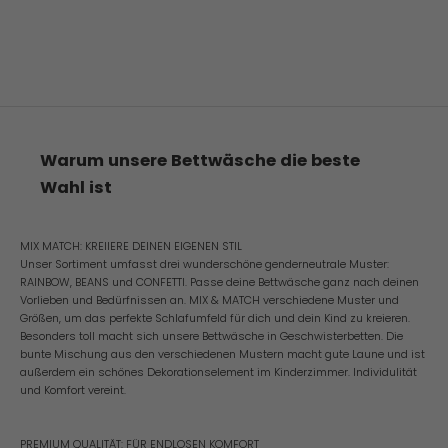
Warum unsere Bettwäsche die beste
Wahl ist
MIX MATCH: KREIIERE DEINEN EIGENEN STIL
Unser Sortiment umfasst drei wunderschöne genderneutrale Muster:
RAINBOW, BEANS und CONFETTI. Passe deine Bettwäsche ganz nach deinen
Vorlieben und Bedürfnissen an. MIX & MATCH verschiedene Muster und
Größen, um das perfekte Schlafumfeld für dich und dein Kind zu kreieren.
Besonders toll macht sich unsere Bettwäsche in Geschwisterbetten. Die
bunte Mischung aus den verschiedenen Mustern macht gute Laune und ist
außerdem ein schönes Dekorationselement im Kinderzimmer. Individulität
und Komfort vereint.
PREMIUM QUALITÄT: FÜR ENDLOSEN KOMFORT