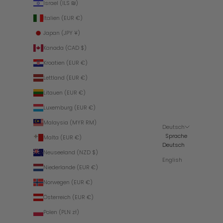
Israel (ILS ₪)
Italien (EUR €)
Japan (JPY ¥)
Kanada (CAD $)
Kroatien (EUR €)
Lettland (EUR €)
Litauen (EUR €)
Luxemburg (EUR €)
Malaysia (MYR RM)
Deutsch
Sprache
Malta (EUR €)
Deutsch
Neuseeland (NZD $)
English
Niederlande (EUR €)
Norwegen (EUR €)
Österreich (EUR €)
Polen (PLN zł)