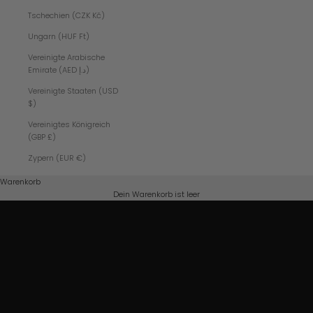
Tschechien (CZK Kč)
Ungarn (HUF Ft)
Vereinigte Arabische
Emirate (AED د.إ)
Vereinigte Staaten (USD
$)
Vereinigtes Königreich
(GBP £)
Vom babybett bis zum teenagerzimmer-kauf einmal, ergänze einfach.
Bleibt weich.Wächst mit. versprochen.
Zypern (EUR €)
30 TAGE RISIKOFREI TESTEN -JETZT SET
Warenkorb
ZUSAMMENSTELLEN
Dein Warenkorb ist leer