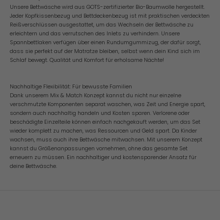
Unsere Bettwäsche wird aus GOTS-zertifizierter Bio-Baumwolle hergestellt.
Jeder Kopfkissenbezug und Bettdeckenbezug ist mit praktischen verdeckten
Reißverschlüssen ausgestattet, um das Wechseln der Bettwäsche zu
erleichtern und das verrutschen des Inlets zu verhindern. Unsere
Spannbettlaken verfügen über einen Rundumgummizug, der dafür sorgt,
dass sie perfekt auf der Matratze bleiben, selbst wenn dein Kind sich im
Schlaf bewegt. Qualität und Komfort für erholsame Nächte!
Nachhaltige Flexibilität: Für bewusste Familien
Dank unserem Mix & Match Konzept kannst du nicht nur einzelne
verschmutzte Komponenten separat waschen, was Zeit und Energie spart,
sondern auch nachhaltig handeln und Kosten sparen. Verlorene oder
beschädigte Einzelteile können einfach nachgekauft werden, um das Set
wieder komplett zu machen, was Ressourcen und Geld spart. Da Kinder
wachsen, muss auch ihre Bettwäsche mitwachsen. Mit unserem Konzept
kannst du Größenanpassungen vornehmen, ohne das gesamte Set
erneuern zu müssen. Ein nachhaltiger und kostensparender Ansatz für
deine Bettwäsche.