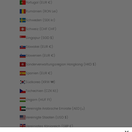
Portugal (EUR €)
Rumänien (RON Lei)
Schweden (SEK kr)
Schweiz (CHF CHF)
Singapur (SGD $)
Slowakei (EUR €)
Slowenien (EUR €)
Sonderverwaltungsregion Hongkong (HKD $)
Spanien (EUR €)
Südkorea (KRW ₩)
Tschechien (CZK Kč)
Ungarn (HUF Ft)
Vereinigte Arabische Emirate (AED د.إ)
Vereinigte Staaten (USD $)
Vereinigtes Königreich (GBP £)