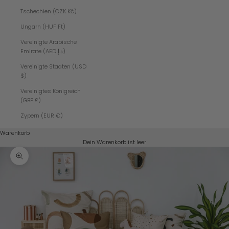
Tschechien (CZK Kč)
Ungarn (HUF Ft)
Vereinigte Arabische
Emirate (AED د.إ)
Vereinigte Staaten (USD
$)
Vereinigtes Königreich
(GBP £)
Zypern (EUR €)
Warenkorb
Dein Warenkorb ist leer
Bild vergrößern