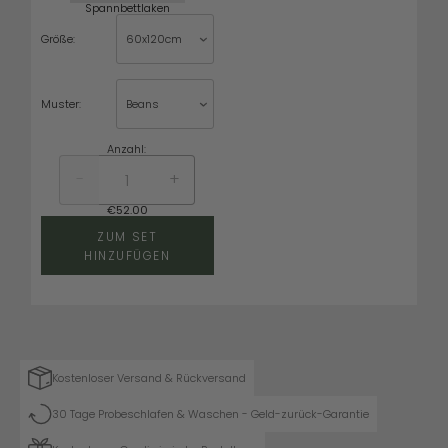
Spannbettlaken
Größe:
Muster:
Anzahl:
-
+
€
52.00
ZUM SET
HINZUFÜGEN
Kostenloser Versand & Rückversand
30 Tage Probeschlafen & Waschen - Geld-zurück-Garantie