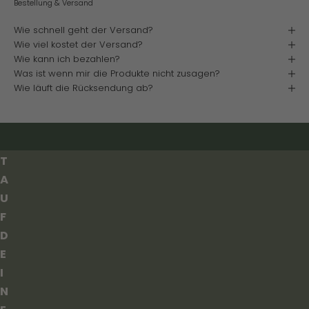
Bestellung & Versand
2
0
Wie schnell geht der Versand?
Wie viel kostet der Versand?
%
Wie kann ich bezahlen?
R
Was ist wenn mir die Produkte nicht zusagen?
A
Wie läuft die Rücksendung ab?
B
A
T
T
A
U
F
D
E
I
N