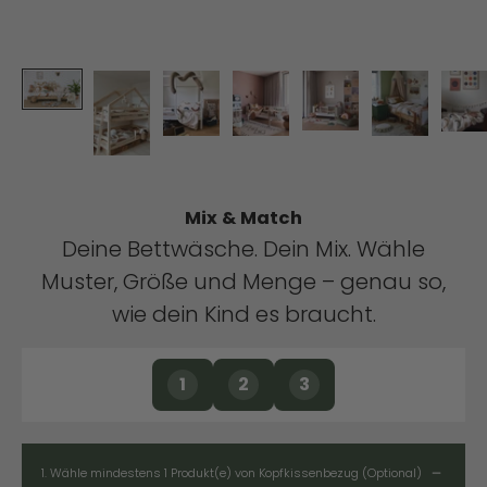
Mix & Match
Deine Bettwäsche. Dein Mix. Wähle
Muster, Größe und Menge – genau so,
wie dein Kind es braucht.
1
2
3
1.
Wähle mindestens 1 Produkt(e) von Kopfkissenbezug (Optional)