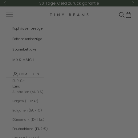
Zum Inhalt springen
30 Tage Geld zurück garantie
Zurück
Vo
Menü
Suchen
Warenk
TINY BEANS
Kopfkissenbezüge
Bettdeckenbezüge
Spannbettlaken
MIX & MATCH
ANMELDEN
EUR €
Land
Australien (AUD $)
Belgien (EUR €)
Bulgarien (EUR €)
Dänemark (DKK kr.)
Deutschland (EUR €)