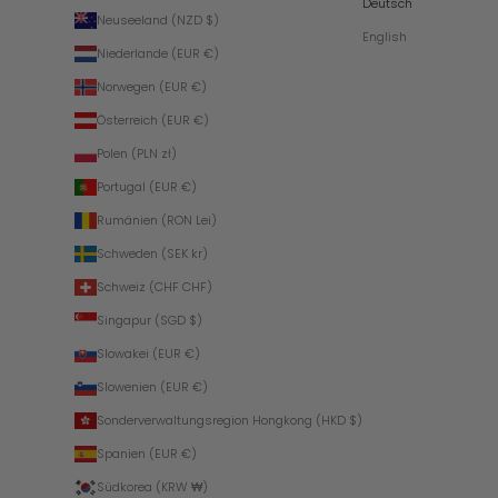
Deutsch
e
Neuseeland (NZD $)
i
English
t
Niederlande (EUR €)
e
Norwegen (EUR €)
n
Österreich (EUR €)
Polen (PLN zł)
Portugal (EUR €)
LDEN
Rumänien (RON Lei)
Schweden (SEK kr)
Schweiz (CHF CHF)
Singapur (SGD $)
Slowakei (EUR €)
Slowenien (EUR €)
Sonderverwaltungsregion Hongkong (HKD $)
Spanien (EUR €)
Südkorea (KRW ₩)