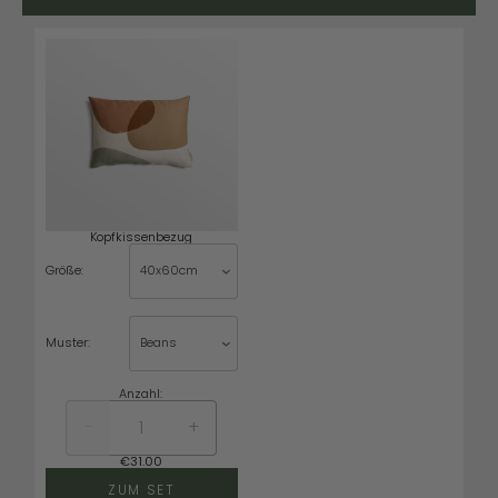
Kopfkissenbezug
Größe:
Muster:
Anzahl:
-
+
€
31.00
ZUM SET