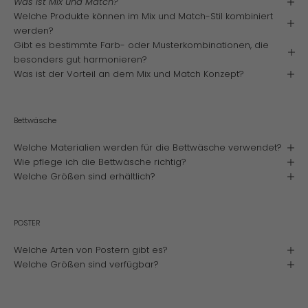
Was ist Mix und Match?
T
Welche Produkte können im Mix und Match-Stil kombiniert
T
werden?
E
Gibt es bestimmte Farb- oder Musterkombinationen, die
R
besonders gut harmonieren?
Was ist der Vorteil an dem Mix und Match Konzept?
E
I
N
Bettwäsche
U
Welche Materialien werden für die Bettwäsche verwendet?
N
Wie pflege ich die Bettwäsche richtig?
D
Welche Größen sind erhältlich?
E
R
POSTER
H
A
Welche Arten von Postern gibt es?
L
Welche Größen sind verfügbar?
T
E