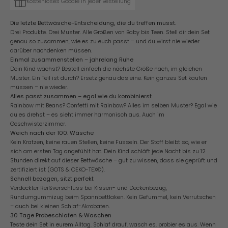
Kostenloses Goodie in jeder Bestellung
Die letzte Bettwäsche-Entscheidung, die du treffen musst.
Drei Produkte. Drei Muster. Alle Größen von Baby bis Teen. Stell dir dein Set
genau so zusammen, wie es zu euch passt – und du wirst nie wieder
darüber nachdenken müssen.
Einmal zusammenstellen – jahrelang Ruhe
Dein Kind wächst? Bestell einfach die nächste Größe nach, im gleichen
Muster. Ein Teil ist durch? Ersetz genau das eine. Kein ganzes Set kaufen
müssen – nie wieder.
Alles passt zusammen – egal wie du kombinierst
Rainbow mit Beans? Confetti mit Rainbow? Alles im selben Muster? Egal wie
du es drehst – es sieht immer harmonisch aus. Auch im
Geschwisterzimmer.
Weich nach der 100. Wäsche
Kein Kratzen, keine rauen Stellen, keine Fusseln. Der Stoff bleibt so, wie er
sich am ersten Tag angefühlt hat. Dein Kind schläft jede Nacht bis zu 12
Stunden direkt auf dieser Bettwäsche – gut zu wissen, dass sie geprüft und
zertifiziert ist (GOTS & OEKO-TEX©).
Schnell bezogen, sitzt perfekt
Verdeckter Reißverschluss bei Kissen- und Deckenbezug,
Rundumgummizug beim Spannbettlaken. Kein Gefummel, kein Verrutschen
– auch bei kleinen Schlaf-Akrobaten.
30 Tage Probeschlafen & Waschen
Teste dein Set in eurem Alltag. Schlaf drauf, wasch es, probier es aus. Wenn