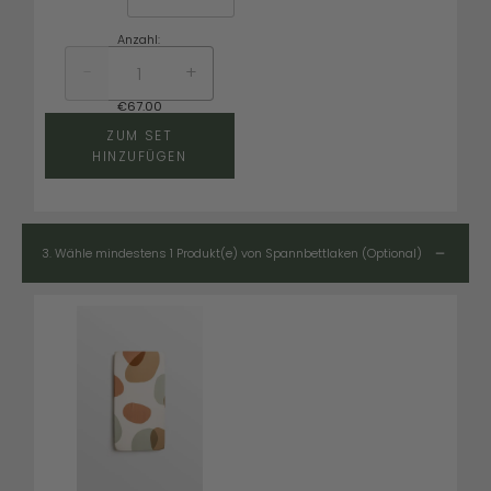
Anzahl:
-
+
€
67.00
ZUM SET
HINZUFÜGEN
3.
Wähle mindestens 1 Produkt(e) von Spannbettlaken (Optional)