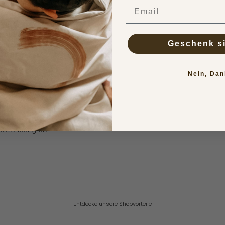
Email
on Postern bieten Sie an?
 sind verfügbar?
Geschenk s
and
Nein, Dan
ht der Versand?
 der Versand?
ezahlen?
ir die Produkte nicht zusagen?
Rücksendung ab?
Entdecke unsere Shopvorteile