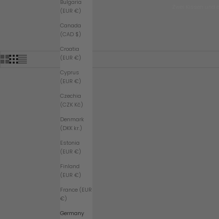
Bulgaria
Zwei Kissen und e
S
(EUR €)
L
Canada
(CAD $)
E
Croatia
T
(EUR €)
T
Cyprus
E
(EUR €)
R
Czechia
E
(CZK Kč)
I
Denmark
(DKK kr.)
N
U
Estonia
(EUR €)
N
Finland
D
(EUR €)
E
France (EUR
R
€)
H
Germany