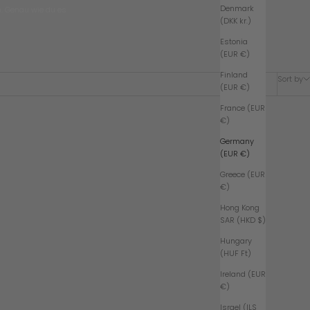
Denmark
n. Genau wie du es
(DKK kr.)
Estonia
(EUR €)
Finland
Sort by
(EUR €)
France (EUR
€)
Germany
(EUR €)
Greece (EUR
€)
Hong Kong
SAR (HKD $)
Hungary
(HUF Ft)
Ireland (EUR
€)
Israel (ILS