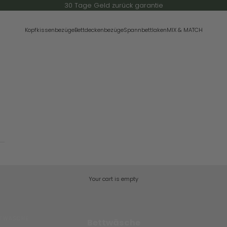
30 Tage Geld zurück garantie
Kopfkissenbezüge
Bettdeckenbezüge
Spannbettlaken
MIX & MATCH
Your cart is empty
TTWÄSCHE
Bettwäsche