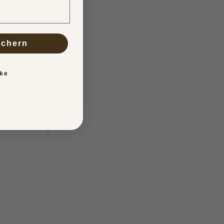
ichern
ke