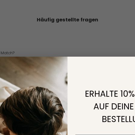
Häufig gestellte fragen
d Match?
e können im Mix und Match-Stil kombiniert werden?
mte Farb- oder Musterkombinationen, die besonders gut harmonier
rteil an dem Mix und Match Konzept?
ERHALTE 10
AUF DEINE
lien werden für die Bettwäsche verwendet?
die Bettwäsche richtig?
BESTEL
sind erhältlich?