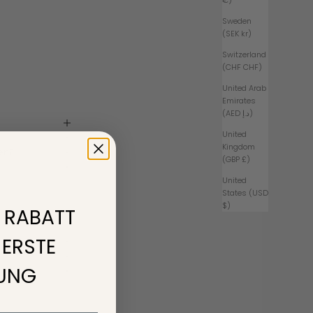
€)
Sweden
(SEK kr)
Switzerland
(CHF CHF)
United Arab
Emirates
(AED د.إ)
United
Kingdom
en?
(GBP £)
United
States (USD
$)
% RABATT
 ERSTE
LUNG