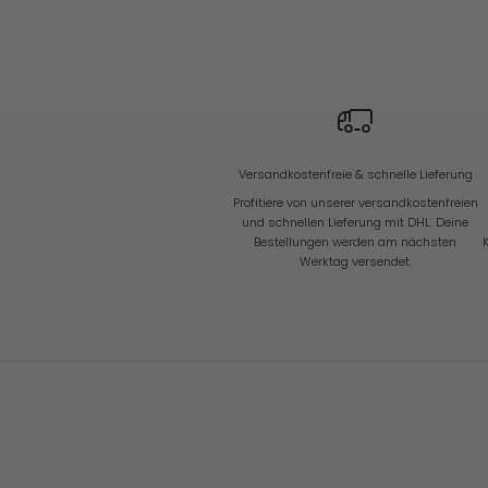
d
N
e
u
i
g
k
e
i
Versandkostenfreie & schnelle Lieferung
t
e
Profitiere von unserer versandkostenfreien
n
und schnellen Lieferung mit DHL. Deine
Bestellungen werden am nächsten
Werktag versendet.
ANMELDEN