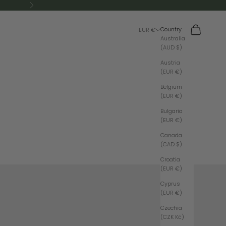
Next
Search
Cart
Country
EUR €
Australia
(AUD $)
Austria
(EUR €)
Belgium
(EUR €)
Bulgaria
(EUR €)
Canada
(CAD $)
Croatia
(EUR €)
Cyprus
(EUR €)
Czechia
(CZK Kč)