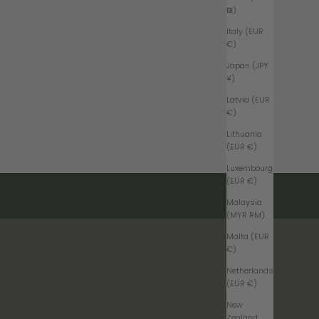
₪)
Italy (EUR
€)
Japan (JPY
¥)
Latvia (EUR
€)
Lithuania
(EUR €)
Luxembourg
(EUR €)
Malaysia
(MYR RM)
Malta (EUR
€)
Netherlands
(EUR €)
New
Zealand