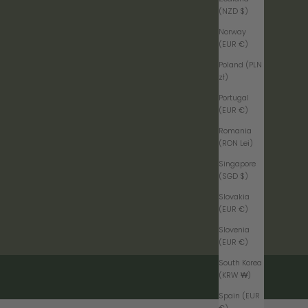
(NZD $)
Norway
(EUR €)
Poland (PLN
zł)
Portugal
(EUR €)
Romania
(RON Lei)
Singapore
(SGD $)
Slovakia
(EUR €)
Slovenia
(EUR €)
South Korea
(KRW ₩)
Spain (EUR