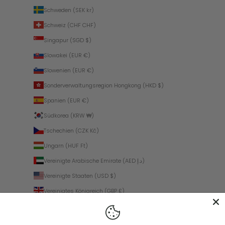
Schweden (SEK kr)
Schweiz (CHF CHF)
Singapur (SGD $)
Slowakei (EUR €)
Slowenien (EUR €)
Sonderverwaltungsregion Hongkong (HKD $)
Spanien (EUR €)
Südkorea (KRW ₩)
Tschechien (CZK Kč)
Ungarn (HUF Ft)
Vereinigte Arabische Emirate (AED د.إ)
Vereinigte Staaten (USD $)
Vereinigtes Königreich (GBP £)
Zypern (EUR €)