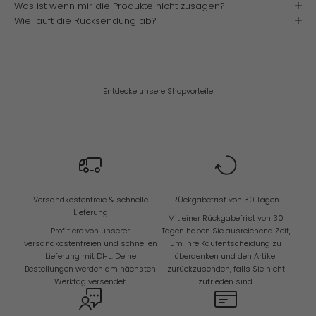
Was ist wenn mir die Produkte nicht zusagen?
i
ó
Wie läuft die Rücksendung ab?
n
d
e
r
e
Entdecke unsere Shopvorteile
n
A
n
g
e
b
o
t
e
Versandkostenfreie & schnelle
RÜckgabefrist von 30 Tagen
n
Lieferung
Mit einer Rückgabefrist von 30
u
Profitiere von unserer
Tagen haben Sie ausreichend Zeit,
n
versandkostenfreien und schnellen
um Ihre Kaufentscheidung zu
d
Lieferung mit DHL. Deine
überdenken und den Artikel
N
Bestellungen werden am nächsten
zurückzusenden, falls Sie nicht
e
Werktag versendet.
zufrieden sind.
u
i
g