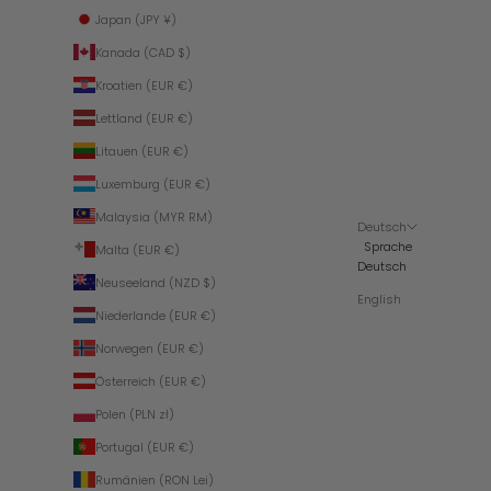
Japan (JPY ¥)
Kanada (CAD $)
Kroatien (EUR €)
Lettland (EUR €)
Litauen (EUR €)
Luxemburg (EUR €)
Malaysia (MYR RM)
Deutsch
Sprache
Malta (EUR €)
Deutsch
Neuseeland (NZD $)
English
Niederlande (EUR €)
Norwegen (EUR €)
Österreich (EUR €)
Polen (PLN zł)
Portugal (EUR €)
Rumänien (RON Lei)