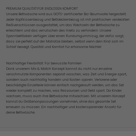
PREMIUM QUALITÄT:FÜR ENDLOSEN KOMFORT
Unsere Bettwäsche wird aus GOTS-zertifizierter Bio-Baumwolle hergestellt.
Jeder Kopfkissenbezug und Bettdeckenbezug ist mit praktischen verdeckten
Reißverschlüssen ausgestattet, um das Wechseln der Bettwäsche zu
erleichtern und das verrutschen des Inlets zu verhindern. Unsere
Spannbettlaken verfügen über einen Rundumgummizug, der dafür sorgt,
dass sie perfekt auf der Matratze bleiben, selbst wenn dein Kind sich im
Schlaf bewegt. Qualität und Komfort für erholsame Nächte!
Nachhaltige Flexibilität: Für bewusste Familien
Dank unserem Mix & Match Konzept kannst du nicht nur einzelne
verschmutzte Komponenten separat waschen, was Zeit und Energie spart,
sondern auch nachhaltig handeln und Kosten sparen. Verlorene oder
beschädigte Einzelteile können einfach nachgekauft werden, um das Set
wieder komplett zu machen, was Ressourcen und Geld spart. Da Kinder
wachsen, muss auch ihre Bettwäsche mitwachsen. Mit unserem Konzept
kannst du Größenanpassungen vornehmen, ohne das gesamte Set
erneuern zu müssen. Ein nachhaltiger und kostensparender Ansatz für
deine Bettwäsche.