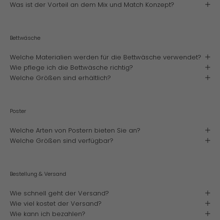
E
Was ist der Vorteil an dem Mix und Match Konzept?
r
h
a
Bettwäsche
l
t
Welche Materialien werden für die Bettwäsche verwendet?
e
I
Wie pflege ich die Bettwäsche richtig?
n
Welche Größen sind erhältlich?
f
o
r
m
Poster
a
t
Welche Arten von Postern bieten Sie an?
i
Welche Größen sind verfügbar?
o
n
e
n
Bestellung & Versand
z
u
Wie schnell geht der Versand?
b
Wie viel kostet der Versand?
e
Wie kann ich bezahlen?
s