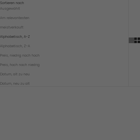
Sortieren nach
F
Ausgewählt
Ü
Am relevantesten
R
meistverkauft
U
Alphabetisch, A-Z
N
Alphabetisch, Z-A
S
Preis, niedrig nach hoch
E
Preis, hoch nach niedrig
R
E
Datum, alt zu neu
N
Datum, neu zu alt
N
E
W
S
L
E