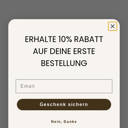
ERHALTE 10% RABATT
AUF DEINE ERSTE
BESTELLUNG
Wir sind Nurhan, Aycin & Sibel
Wir nehmen das ganze jetzt selbst in die hand
Email
Wir, die drei Gründerinnen von TINY BEANS und waschechte Berlinerinnen,
legen unseren Fokus auf Nachhaltigkeit, Funktionalität und zeitloses
Design. Jeweils berufstätig in unterschiedlichen Gebieten, verband uns ein
gemeinsames Problem: die perfekte Bettwäsche für die Kinder zu finden.
Geschenk sichern
Sets in den Standardgrößen waren oftmals nicht passend. So entstand die
Idee TINY BEANS zu gründen und unsere Kunden selbst entscheiden zu
lassen, welche Größen sie brauchen. Unsere charakteristischen Designs
sind mit viel Liebe handgezeichnet und farblich aufeinander abgestimmt.
Nein, Danke
Wenn Du Fragen an uns hast , freuen wir uns von Dir zu hören!