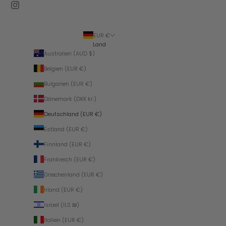
EUR €
Land
Australien (AUD $)
Belgien (EUR €)
Bulgarien (EUR €)
Dänemark (DKK kr.)
Deutschland (EUR €)
Estland (EUR €)
Finnland (EUR €)
Frankreich (EUR €)
Griechenland (EUR €)
Irland (EUR €)
Israel (ILS ₪)
Italien (EUR €)