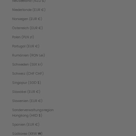
Neuseeland (NZD $)
Niederlande (EUR €)
Norwegen (EUR €)
Österreich (EUR €)
Polen (PLN zł)
Portugal (EUR €)
Rumänien (RON Lei)
Schweden (SEK kr)
i
Schweiz (CHF CHF)
m
Singapur (SGD $)
m
e
Slowakei (EUR €)
r
a
Slowenien (EUR €)
u
Sonderverwaltungsregion
f
Hongkong (HKD $)
d
e
Spanien (EUR €)
m
n
Südkorea (KRW ₩)