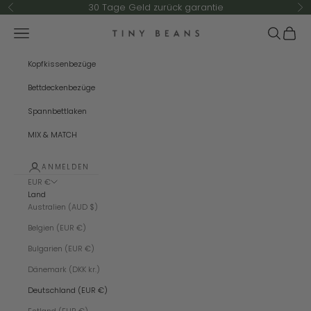
Zum Inhalt springen
30 Tage Geld zurück garantie
Zurück
Vo
Menü
Suchen
Warenk
TINY BEANS
Kopfkissenbezüge
Bettdeckenbezüge
Spannbettlaken
MIX & MATCH
ANMELDEN
EUR €
Land
Australien (AUD $)
Belgien (EUR €)
Bulgarien (EUR €)
Dänemark (DKK kr.)
Deutschland (EUR €)