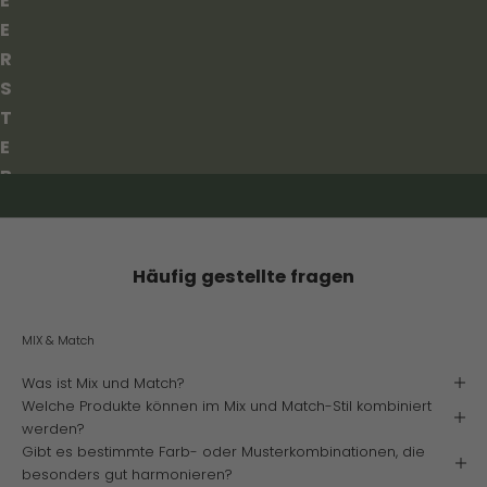
E
E
R
S
T
E
B
E
S
T
Häufig gestellte fragen
E
L
MIX & Match
L
U
Was ist Mix und Match?
Welche Produkte können im Mix und Match-Stil kombiniert
N
werden?
G
Gibt es bestimmte Farb- oder Musterkombinationen, die
!
besonders gut harmonieren?