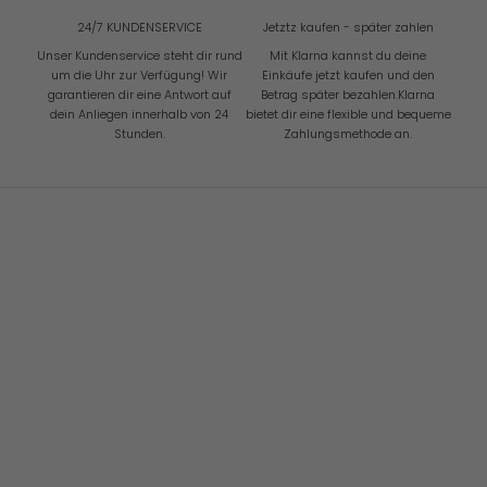
k
24/7 KUNDENSERVICE
Jetztz kaufen - später zahlen
e
i
Unser Kundenservice steht dir rund
Mit Klarna kannst du deine
t
um die Uhr zur Verfügung! Wir
Einkäufe jetzt kaufen und den
e
garantieren dir eine Antwort auf
Betrag später bezahlen.Klarna
n
dein Anliegen innerhalb von 24
bietet dir eine flexible und bequeme
Stunden.
Zahlungsmethode an.
LDEN